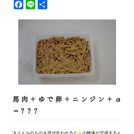
Facebook
Line
共
有
馬肉＋ゆで卵＋ニンジン＋α
＝？？？
タイトルのものを混ぜ合わせると
の物体が完成するん