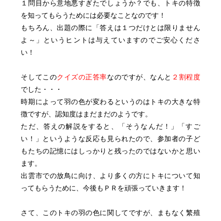
１問目から意地悪すぎたでしょうか？でも、トキの特徴
を知ってもらうためには必要なことなのです！
もちろん、出題の際に「答えは１つだけとは限りません
よ～」というヒントは与えていますのでご安心くださ
い！
そしてこの
クイズの正答率
なのですが、なんと
２割程度
でした・・・
時期によって羽の色が変わるというのはトキの大きな特
徴ですが、認知度はまだまだのようです。
ただ、答えの解説をすると、「そうなんだ！」「すご
い！」というような反応も見られたので、参加者の子ど
もたちの記憶にはしっかりと残ったのではないかと思い
ます。
出雲市での放鳥に向け、より多くの方にトキについて知
ってもらうために、今後もＰＲを頑張っていきます！
さて、このトキの羽の色に関してですが、まもなく繁殖