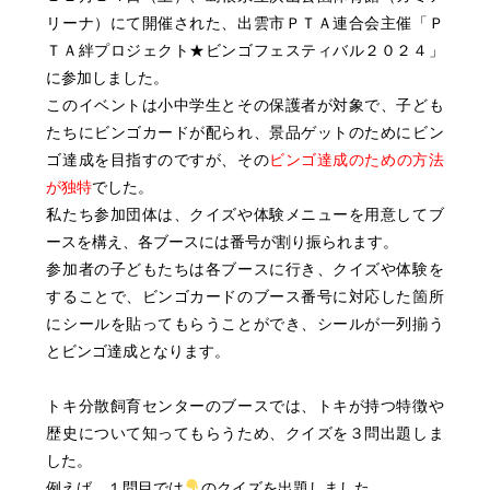
リーナ）にて開催された、出雲市ＰＴＡ連合会主催「Ｐ
ＴＡ絆プロジェクト★ビンゴフェスティバル２０２４」
に参加しました。
このイベントは小中学生とその保護者が対象で、子ども
たちにビンゴカードが配られ、景品ゲットのためにビン
ゴ達成を目指すのですが、その
ビンゴ達成のための方法
が独特
でした。
私たち参加団体は、クイズや体験メニューを用意してブ
ースを構え、各ブースには番号が割り振られます。
参加者の子どもたちは各ブースに行き、クイズや体験を
することで、ビンゴカードのブース番号に対応した箇所
にシールを貼ってもらうことができ、シールが一列揃う
とビンゴ達成となります。
トキ分散飼育センターのブースでは、トキが持つ特徴や
歴史について知ってもらうため、クイズを３問出題しま
した。
例えば、１問目では
のクイズを出題しました。