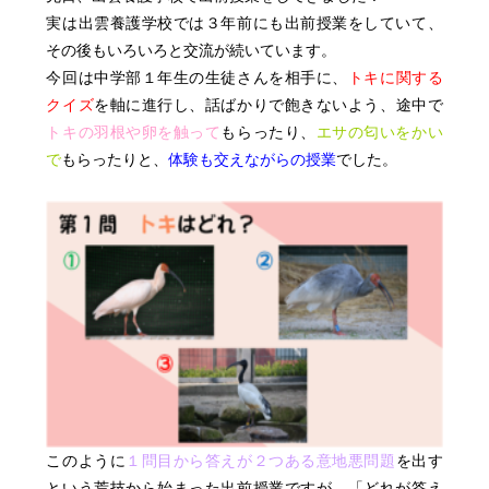
実は出雲養護学校では３年前にも出前授業をしていて、
その後もいろいろと交流が続いています。
今回は中学部１年生の生徒さんを相手に、
トキに関する
クイズ
を軸に進行し、話ばかりで飽きないよう、途中で
トキの羽根や卵を触って
もらったり、
エサの匂いをかい
で
もらったりと、
体験も交えながらの授業
でした。
このように
１問目から答えが２つある意地悪問題
を出す
という荒技から始まった出前授業ですが、「どれが答え