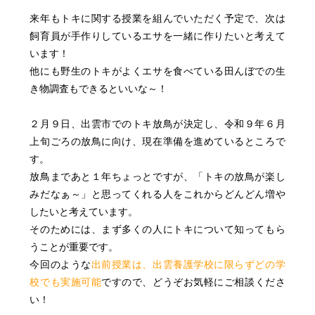
来年もトキに関する授業を組んでいただく予定で、次は
飼育員が手作りしているエサを一緒に作りたいと考えて
います！
他にも野生のトキがよくエサを食べている田んぼでの生
き物調査もできるといいな～！
２月９日、出雲市でのトキ放鳥が決定し、令和９年６月
上旬ごろの放鳥に向け、現在準備を進めているところで
す。
放鳥まであと１年ちょっとですが、「トキの放鳥が楽し
みだなぁ～」と思ってくれる人をこれからどんどん増や
したいと考えています。
そのためには、まず多くの人にトキについて知ってもら
うことが重要です。
今回のような
出前授業は、出雲養護学校に限らずどの学
校でも実施可能
ですので、どうぞお気軽にご相談くださ
い！